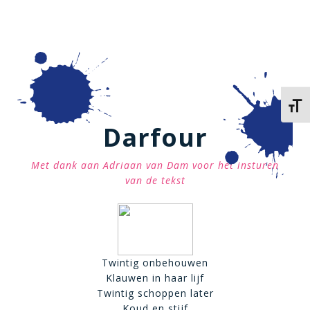
Kies 
Darfour
Met dank aan Adriaan van Dam voor het insturen
van de tekst
Twintig onbehouwen
Klauwen in haar lijf
Twintig schoppen later
Koud en stijf