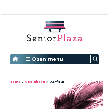
Open menu
Home
/
Gedichten
/ Darfour