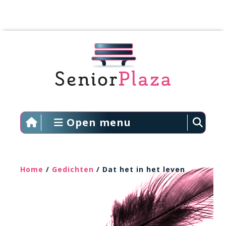
Open menu
Home
/
Gedichten
/ Dat het in het leven