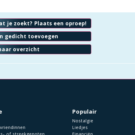
at je zoekt? Plaats een oproep!
en gedicht toevoegen
naar overzicht
e
Populair
Nostalgie
 vriendinnen
Liedjes
ts- of streekgenoten
Financiën