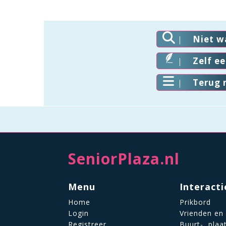
Niet w
Zelf e
Terug 
SeniorPlaza.nl
Menu
Interacti
Home
Prikbord
Login
Vrienden en
Registreer
Buurt-, plaa