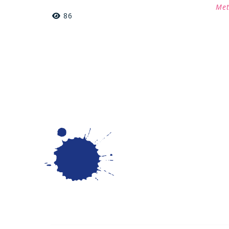
Met
86