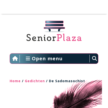
Open menu
Home
/
Gedichten
/ De Sadomasochist