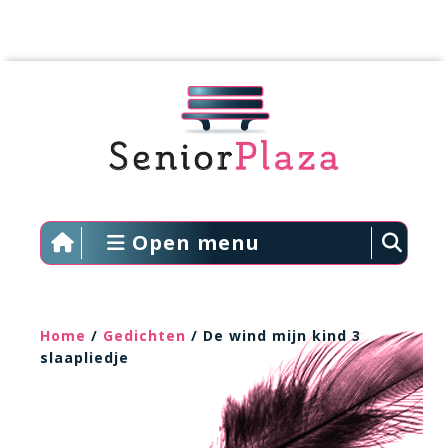
Open menu
Home
/
Gedichten
/ De wind mijn kind 3
slaapliedje