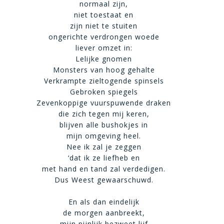
normaal zijn,
niet toestaat en
zijn niet te stuiten
ongerichte verdrongen woede
liever omzet in:
Lelijke gnomen
Monsters van hoog gehalte
Verkrampte zieltogende spinsels
Gebroken spiegels
Zevenkoppige vuurspuwende draken
die zich tegen mij keren,
blijven alle bushokjes in
mijn omgeving heel.
Nee ik zal je zeggen
‘dat ik ze liefheb en
met hand en tand zal verdedigen.
Dus Weest gewaarschuwd.
En als dan eindelijk
de morgen aanbreekt,
mijn pijnlijk bezweet lijf