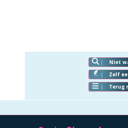
Niet w
Zelf e
Terug 