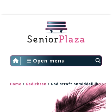
Open menu
Home
/
Gedichten
/ God straft onmiddellijk