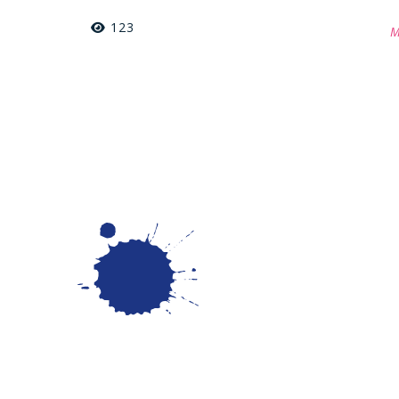
123
M