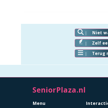
Niet w
Zelf e
Terug 
SeniorPlaza.nl
Menu
Interacti