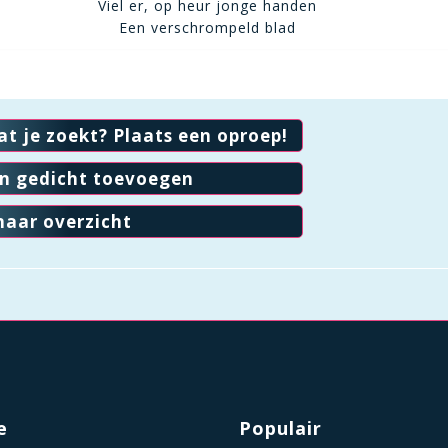
Viel er, op heur jonge handen
Een verschrompeld blad
at je zoekt? Plaats een oproep!
en gedicht toevoegen
naar overzicht
e
Populair