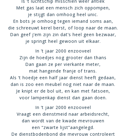
Is ’t luchtschip misschien weer antiek
Met gas laat een mensch zich oppompen,
je stijgt dan omhoog heel unic.
En bots je omhoog tegen iemand soms aan,
die schreeuwt kerel berst, of loop naar de maan.
Dan geef j’em zijn zin dat’s heel geen bezwaar,
je springt heel gewoon uit elkaar.
In ’t jaar 2000 enzooveel
Zijn de hoedjes nog grooter dan thans
Dan gaan ze per vierkante meter,
mat hangende franje of trans.
Als ‘t hoedje een half jaar dienst heeft gedaan,
dan is zoo een meubel nog niet naar de maan.
Je knipt er de bol uit, en kan met fatsoen,
voor lampenkap dienst dan gaan doen.
In ’t jaar 2000 enzooveel
Vraagt een dienstmeid naar arbeidsrecht,
dan wordt van de kwade mevrouwen
een “zwarte lijst”aangelegd.
De dienstbodenbond die mevrouw controleert