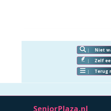
Niet w
Zelf e
Terug 
SeniorPlaza.nl