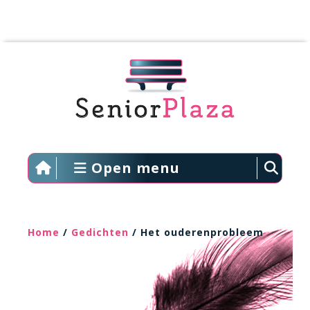
Open menu
Home
/
Gedichten
/ Het ouderenprobleem