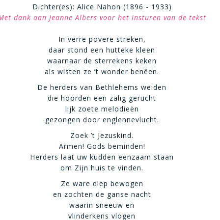
Dichter(es): Alice Nahon (1896 - 1933)
Met dank aan Jeanne Albers voor het insturen van de tekst
In verre povere streken,
daar stond een hutteke kleen
waarnaar de sterrekens keken
als wisten ze ’t wonder benêen.
De herders van Bethlehems weiden
die hoorden een zalig gerucht
lijk zoete melodieën
gezongen door englennevlucht.
Zoek ’t Jezuskind.
Armen! Gods beminden!
Herders laat uw kudden eenzaam staan
om Zijn huis te vinden.
Ze ware diep bewogen
en zochten de ganse nacht
waarin sneeuw en
vlinderkens vlogen