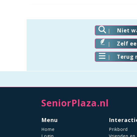
Niet w
Zelf e
Terug 
SeniorPlaza.nl
Menu
Interacti
Home
Prikbord
Login
Vrienden en