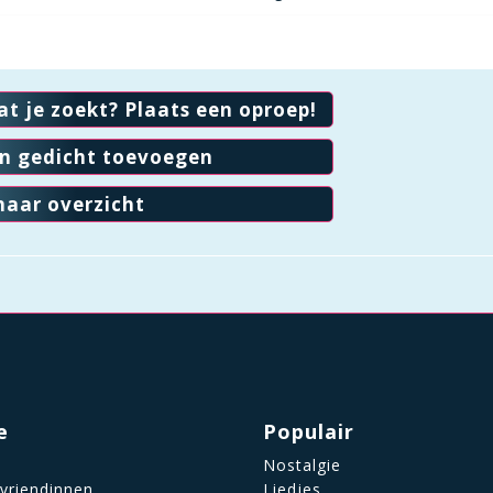
at je zoekt? Plaats een oproep!
en gedicht toevoegen
naar overzicht
e
Populair
Nostalgie
 vriendinnen
Liedjes