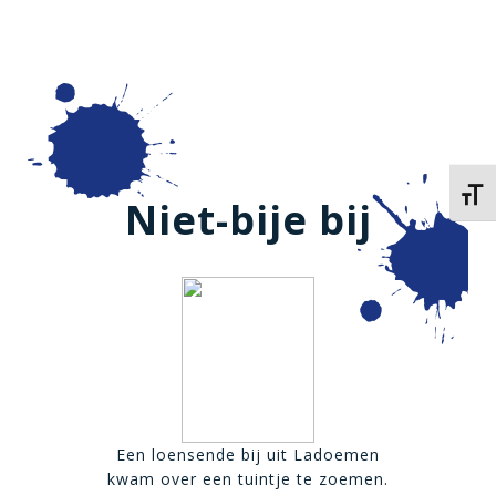
Kies 
Niet-bije bij
Een loensende bij uit Ladoemen
kwam over een tuintje te zoemen.