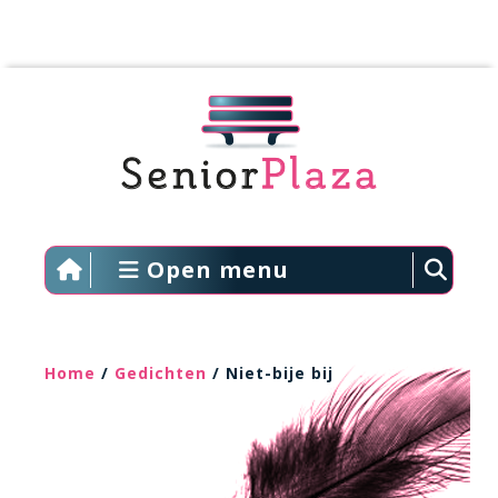
Open menu
Home
/
Gedichten
/ Niet-bije bij