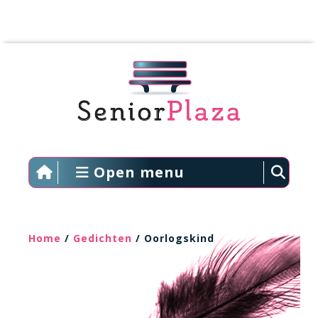
Open menu
Home
/
Gedichten
/ Oorlogskind