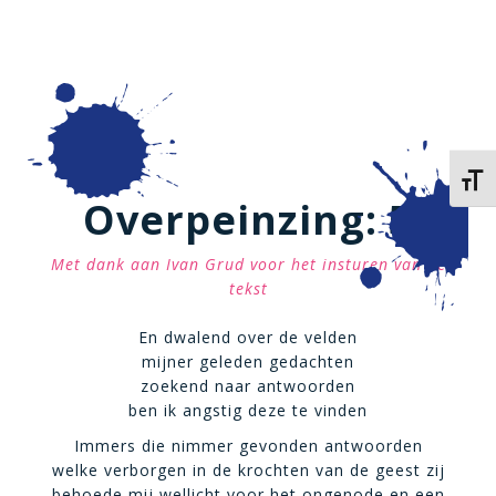
Kies 
Overpeinzing: 5
Met dank aan Ivan Grud voor het insturen van de
tekst
En dwalend over de velden
mijner geleden gedachten
zoekend naar antwoorden
ben ik angstig deze te vinden
Immers die nimmer gevonden antwoorden
welke verborgen in de krochten van de geest zij
behoede mij wellicht voor het ongenode en een