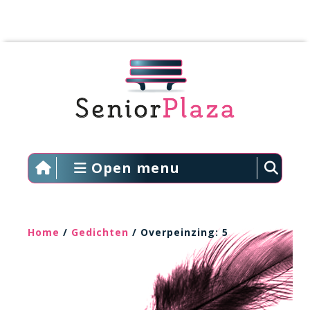
Open menu
Home
/
Gedichten
/ Overpeinzing: 5