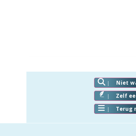
Niet w
Zelf e
Terug 