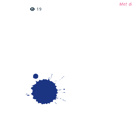
Met d
19