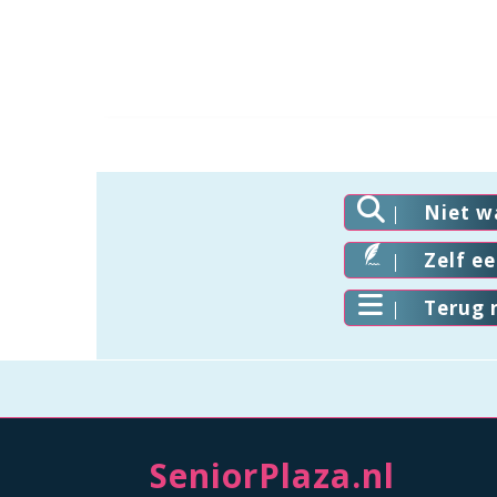
Niet w
Zelf e
Terug 
SeniorPlaza.nl