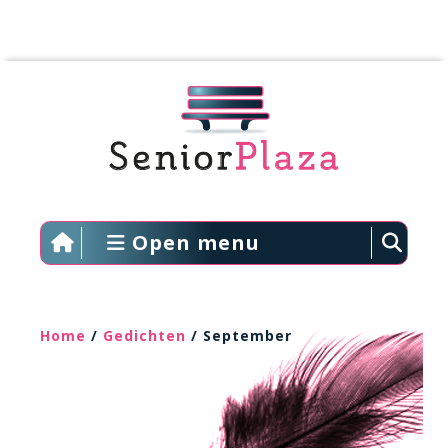
Open menu
Home
/
Gedichten
/ September