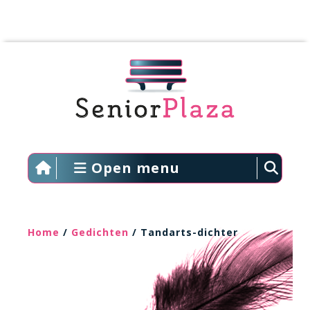
Open menu
Home
/
Gedichten
/ Tandarts-dichter