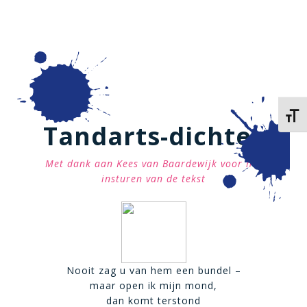
Kies 
Tandarts-dichter
Met dank aan Kees van Baardewijk voor het
insturen van de tekst
Nooit zag u van hem een bundel –
maar open ik mijn mond,
dan komt terstond