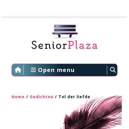
Open menu
Home
/
Gedichten
/ Tol der liefde