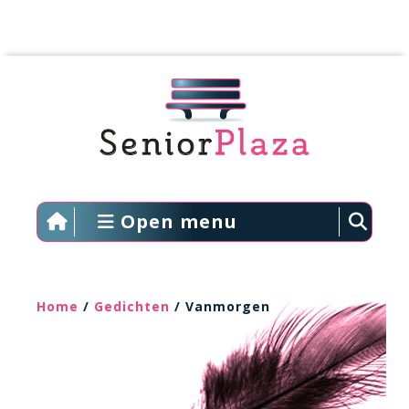
Open menu
Home
/
Gedichten
/ Vanmorgen