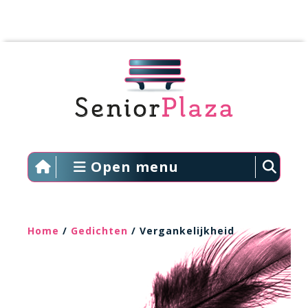
Open menu
Home
/
Gedichten
/ Vergankelijkheid