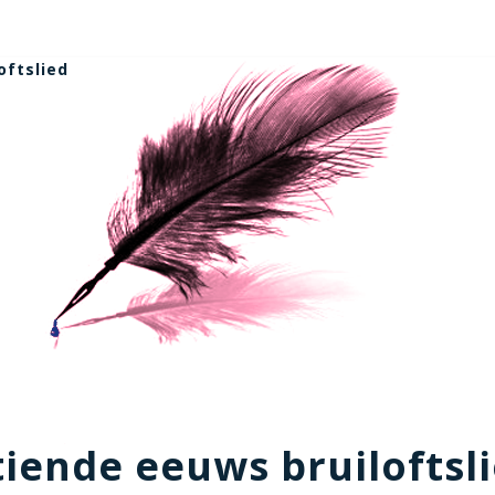
oftslied
tiende eeuws bruiloftsl