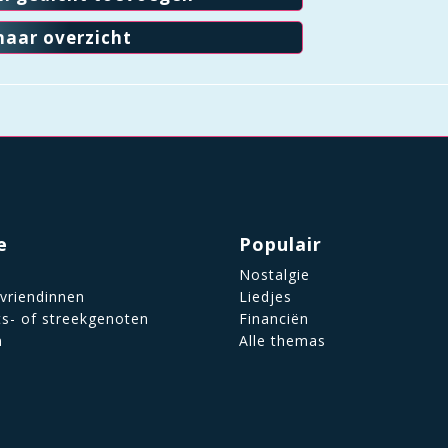
naar overzicht
e
Populair
Nostalgie
 vriendinnen
Liedjes
ts- of streekgenoten
Financiën
n
Alle themas