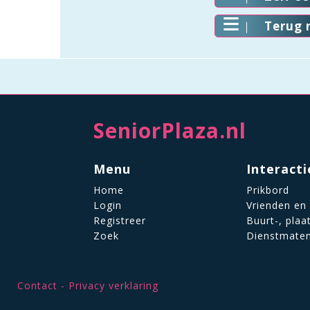
Terug 
SeniorPlaza.nl
Menu
Interacti
Home
Prikbord
Login
Vrienden en
Registreer
Buurt-, plaa
Zoek
Dienstmate
Contact
Privacy verklaring