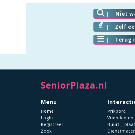
Niet w
Zelf e
Terug 
SeniorPlaza.nl
Menu
Interacti
Home
Prikbord
Login
Vrienden en
Registreer
Buurt-, plaa
Zoek
Dienstmate