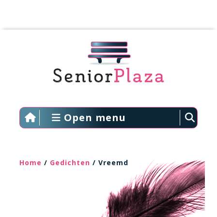
Open menu
Home
/
Gedichten
/ Vreemd