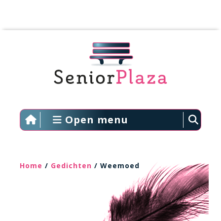
Open menu
Home
/
Gedichten
/ Weemoed