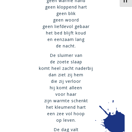
Kies 
geen warme hand
geen kloppend hart
geen blik
geen woord
geen liefdevol gebaar
het bed blijft koud
en eenzaam lang
de nacht.
De sluimer van
de zoete slaap
komt heel zacht naderbij
dan ziet zij hem
die zij verloor
hij komt alleen
voor haar
zijn warmte schenkt
het kleumend hart
een zee vol hoop
op leven.
De dag valt