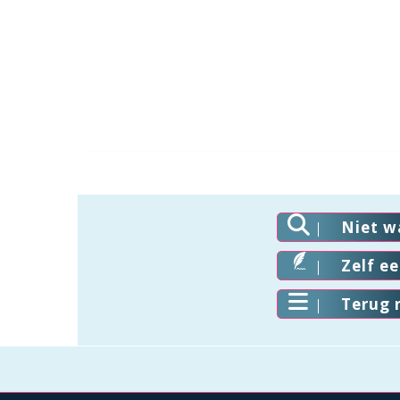
Niet w
Zelf e
Terug 