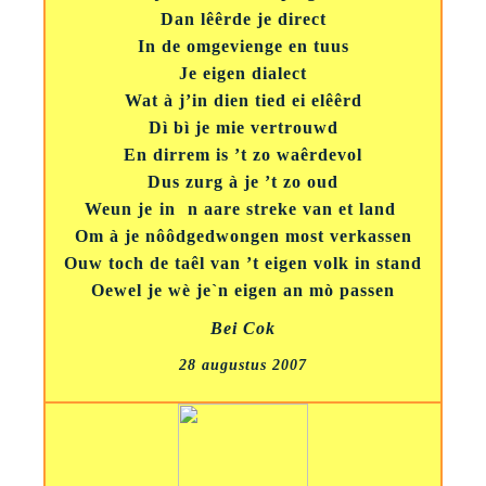
Dan lêêrde je direct
In de omgevienge en tuus
Je eigen dialect
Wat à j’in dien tied ei elêêrd
Dì bì je mie vertrouwd
En dirrem is ’t zo waêrdevol
Dus zurg à je ’t zo oud
Weun je in n aare streke van et land
Om à je nôôdgedwongen most verkassen
Ouw toch de taêl van ’t eigen volk in stand
Oewel je wè je`n eigen an mò passen
Bei Cok
28 augustus 2007