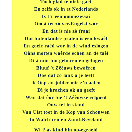
Toch glad te niete gaêt
En zelfs ok in et Nederlands
Is t’r een ommezwaai
Om à tet zò ver-Engelst wor
En dat is nie zò fraai
Dat butenlandse praten is een kwaêl
En goeie raêd wor in de wind eslogen
Oâns motten waêrde echen an de taêl
Di à min bin geboren en getogen
Bluuf ’t Zêêuws bewaêren
Doe dat zo lank à je leeft
‘k Oop an julder mie z’n aalen
Dì je krachen ok an geeft
Wan dat ôôr bie ’t Zêêuwse erfgoed
Ouw tet in stand
Van Ulst toet in de Kop van Schouwen
In Walch’ren en Zuud-Beveland
Wì j’ as kind bin op-egroeid