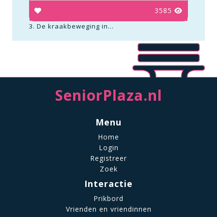
3585
3. De kraakbeweging in...
SeniorPlaza.nl
Menu
Home
Login
Registreer
Zoek
Interactie
Prikbord
Vrienden en vriendinnen