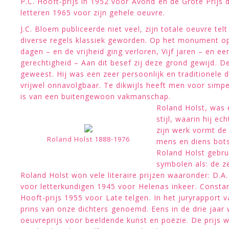
P.C. Hooft-prijs in 1952 voor Avond en de Grote Prijs
letteren 1965 voor zijn gehele oeuvre.
J.C. Bloem publiceerde niet veel, zijn totale oeuvre telt
diverse regels klassiek geworden. Op het monument op 
dagen – en de vrijheid ging verloren, Vijf jaren – en 
gerechtigheid – Aan dit besef zij deze grond gewijd. 
geweest. Hij was een zeer persoonlijk en traditionele d
vrijwel onnavolgbaar. Te dikwijls heeft men voor simpe
is van een buitengewoon vakmanschap.
Roland Holst, was 
stijl, waarin hij 
zijn werk vormt de
Roland Holst 1888-1976
mens en diens bots
Roland Holst gebru
symbolen als: de ze
Roland Holst won vele literaire prijzen waaronder: D.A.
voor letterkundigen 1945 voor Helenas inkeer. Consta
Hooft-prijs 1955 voor Late telgen. In het juryrapport 
prins van onze dichters genoemd. Eens in de drie jaar
oeuvreprijs voor beeldende kunst en poëzie. De prijs 