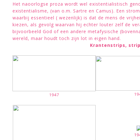
Het naoorlogse proza wordt wel existentialistisch ge
existentialisme, (van o.m. Sartre en Camus). Een strom
waarbij essentieel ( wezenlijk) is dat de mens de vrijhe
kiezen, als gevolg waarvan hij echter louter zelf de ve
bijvoorbeeld God of een andere metafysische (bovennat
wereld, maar houdt toch zijn lot in eigen hand.
Krantenstrips, stri
19
1947
19