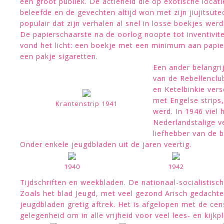
een groot publiek. De actieheld die op exotische locat
beleefde en de gevechten altijd won met zijn jiujitsut
populair dat zijn verhalen al snel in losse boekjes wer
De papierschaarste na de oorlog noopte tot inventivit
vond het licht: een boekje met een minimum aan papier
een pakje sigaretten.
Een ander belangrij
van de Rebellenclub
en Ketelbinkie ver
met Engelse strips,
Krantenstrip 1941
werd. In 1946 viel 
Nederlandstalige v
liefhebber van de b
Onder enkele jeugdbladen uit de jaren veertig.
1940
1942
Tijdschriften en weekbladen. De nationaal-socialistisch
Zoals het blad Jeugd, met veel gezond Arisch gedacht
jeugdbladen gretig aftrek. Het is afgelopen met de cen
gelegenheid om in alle vrijheid voor veel lees- en kijkp