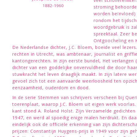
veel scholierenlite
1882-1960
stroming behoorde 
worden beïnvloed) 
rondom het tijdsch
woordgebruik is zak
spreektaal. Zeer b
Ontgoocheling en H
De Nederlandse dichter, J.C. Bloem, boeide veel lezers
rechten in Utrecht, was ambtenaar, journalist en griffi
kantongerechten. In zijn eerste bundel, Het verlangen 
dichter van een goddelijke onvervuldheid die door haa
stuwkracht het leven draaglijk maakt. In zijn latere wer
gevoel zich tot een aanvaarde weerloosheid ten opzic
eenzaamheid, ouderdom en dood.
In de serie Stemmen van schrijvers verscheen bij Que
toerenplaat, waarop J.C. Bloem uit eigen werk voorlas
kant stond A. Roland Holst. Zijn Verzamelde gedichten
1947, en werd al spoedig enige malen herdrukt. En d
eindelijk ook de officiële erkenning van zijn dichterscha
prijzen: Constantijn Huygens-prijs in 1949 voor zijn ge