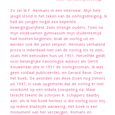
Zo zei W.F. Hermans in een interview: Mijn hele
jeugd stond in het teken van de oorlogsdreiging. Ik
had als jongen nogal een beperkte
bewegingsvrijheid. Zeer strenge ouders. Toen na
mijn eindexamen gymnasium mijn studententijd
had moeten beginnen, brak de oorlog uit en
werden ook die jaren verpest. Hermans verhalend
proza is inderdaad niet van de oorlog los te zien,
zoals Het behouden huis uit 1951. Hetzelfde geldt
voor belangrijke naoorlogse auteurs als Gerrit
Kouwenaar (die in 1951 de oorlogsroman, Ik was
geen soldaat publiceerde), en Gerard Reve. Over
het boek, De avonden van Reve (toen nog Simon)
uit 1947, is vaak opgemerkt dat de oorlog er niet
voorkomt op een enkele toespeling na. Maar
terecht tekent de schrijver K. Schippers daarbij
aan: als ik het boek herlees is die oorlog voor mij
op iedere bladzijde aanwezig. Het boek is een
monument van het verzwijgen. Romans en