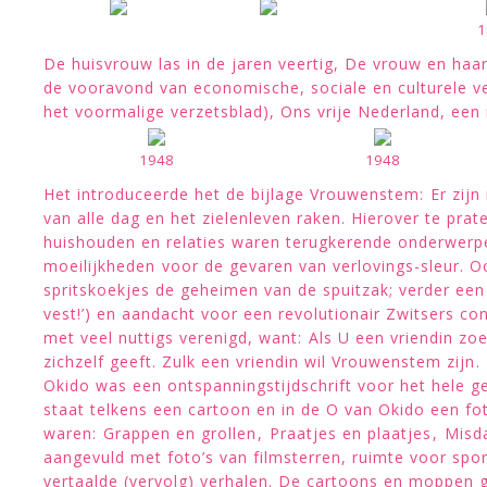
1
De huisvrouw las in de jaren veertig, De vrouw en haar
de vooravond van economische, sociale en culturele ver
het voormalige verzetsblad), Ons vrije Nederland, een
1948
1948
Het introduceerde het de bijlage Vrouwenstem: Er zijn
van alle dag en het zielenleven raken. Hierover te pra
huishouden en relaties waren terugkerende onderwerpen
moeilijkheden voor de gevaren van verlovings-sleur. Oo
spritskoekjes de geheimen van de spuitzak; verder een 
vest!’) en aandacht voor een revolutionair Zwitsers 
met veel nuttigs verenigd, want: Als U een vriendin zo
zichzelf geeft. Zulk een vriendin wil Vrouwenstem zijn.
Okido was een ontspanningstijdschrift voor het hele g
staat telkens een cartoon en in de O van Okido een fo
waren: Grappen en grollen, Praatjes en plaatjes, Mi
aangevuld met foto’s van filmsterren, ruimte voor spor
vertaalde (vervolg) verhalen. De cartoons en moppen 