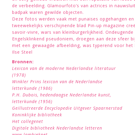
de verbeelding. Glamourfoto’s van actrices in nauwslui
badpak waren gewilde objecten.
Deze fotos werden vaak met punaises opgehangen en 
tweewekelijks verschijnende blad Pin-up magazine creëe
savoir-vivre, wars van kleinburgerlijkheid. Ondeugende
Engelsklinkend pseudoniem, droegen aan deze sfeer b
met een gewaagde afbeelding, was typerend voor het 
Ilse Steel
Bronnen:
Lexicon van de moderne Nederlandse literatuur
(1978)
Winkler Prins lexicon van de Nederlandse
letterkunde (1986)
P.H. Dubois, hedendaagse Nederlandse kunst,
letterkunde (1956)
Geïllustreerde Encyclopedie Uitgever Spaarnerstad
Koninklijke bibliotheek
Het collegenet
Digitale bibliotheek Nederlandse letteren
www lambieknet