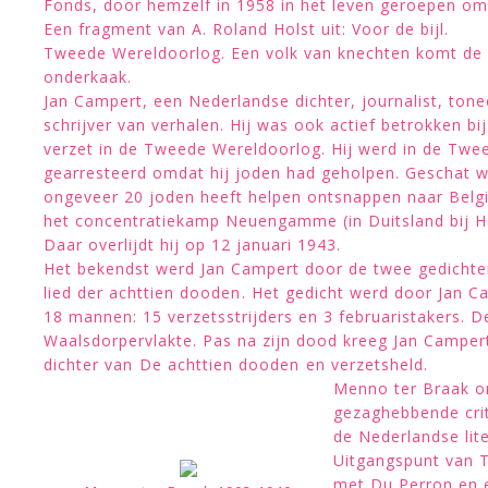
Fonds, door hemzelf in 1958 in het leven geroepen om
Een fragment van A. Roland Holst uit: Voor de bijl.
Tweede Wereldoorlog. Een volk van knechten komt de 
onderkaak.
Jan Campert, een Nederlandse dichter, journalist, tonee
schrijver van verhalen. Hij was ook actief betrokken bi
verzet in de Tweede Wereldoorlog. Hij werd in de Tw
gearresteerd omdat hij joden had geholpen. Geschat wo
ongeveer 20 joden heeft helpen ontsnappen naar Belgi
het concentratiekamp Neuengamme (in Duitsland bij H
Daar overlijdt hij op 12 januari 1943.
Het bekendst werd Jan Campert door de twee gedichten 
lied der achttien dooden. Het gedicht werd door Jan 
18 mannen: 15 verzetsstrijders en 3 februaristakers. 
Waalsdorpervlakte. Pas na zijn dood kreeg Jan Campert 
dichter van De achttien dooden en verzetsheld.
Menno ter Braak on
gezaghebbende crit
de Nederlandse lite
Uitgangspunt van 
met Du Perron en en