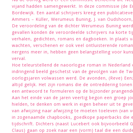
vijand hadden samengewerkt. In deze commissie (de Er
Bordewijk. Een aantal schrijvers kreeg een publicatiev
Ammers – Küller, Werumeus Buning, J. van Oudshoorn, 
De veroordeling van de dichter Werumeus Buning werd 
gevallen konden de veroordeelde schrijvers na korte ti
verhalen, gedichten, romans en dagboeken. In plaats v
wachten, verschenen er ook veel ontluisterende roma
nergens meer in, hebben geen belangstelling voor kuns
verval.
Hoe teleurstellend de naoorlogse roman in Nederland o
indringend beeld geschetst van de gevolgen van de Tw
oorlogsjaren volwassen werd. De avonden, (Reve) Een
altijd gelijk. Het zijn romans die de ontreddering tonen
een antwoord te formuleren op de bijzonder prangend
Aan het einde van de jaren veertig begon een groep jong
hielden, te denken om werk in eigen beheer uit te gev
van afwijzing naar afwijzing te moeten toeleven (van 
in zogenaamde chapbooks, goedkope paperbacks die e
tijdschrift. Dichters (naast Lucebert ook bijvoorbeel
Claus) gaan op zoek naar een (vorm) taal die een duid