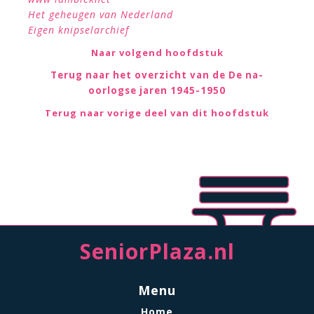
Het geheugen van Nederland
Eigen knipselarchief
Naar volgend hoofdstuk
Terug naar het overzicht van de De na-
oorlogse jaren 1945-1950
Terug naar vorige deel van dit hoofdstuk
SeniorPlaza.nl
Menu
Home