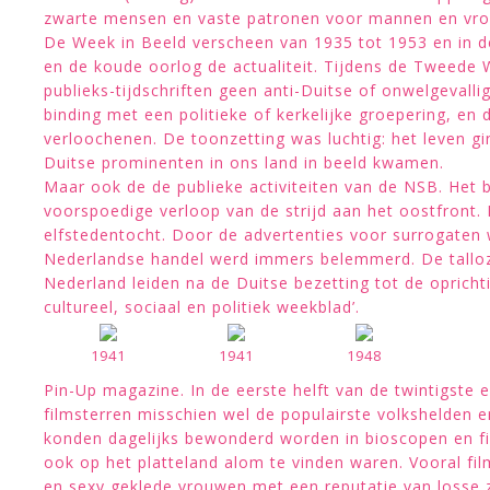
zwarte mensen en vaste patronen voor mannen en vr
De Week in Beeld verscheen van 1935 tot 1953 en in de
en de koude oorlog de actualiteit. Tijdens de Tweede 
publieks-tijdschriften geen anti-Duitse of onwelgevall
binding met een politieke of kerkelijke groepering, en
verloochenen. De toonzetting was luchtig: het leven g
Duitse prominenten in ons land in beeld kwamen.
Maar ook de de publieke activiteiten van de NSB. Het 
voorspoedige verloop van de strijd aan het oostfront. 
elfstedentocht. Door de advertenties voor surrogaten
Nederlandse handel werd immers belemmerd. De talloze l
Nederland leiden na de Duitse bezetting tot de oprichti
cultureel, sociaal en politiek weekblad’.
1941
1941
1948
Pin-Up magazine. In de eerste helft van de twintigste
filmsterren misschien wel de populairste volkshelden en
konden dagelijks bewonderd worden in bioscopen en fi
ook op het platteland alom te vinden waren. Vooral fi
en sexy geklede vrouwen met een reputatie van losse 