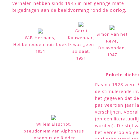
verhalen hebben sinds 1945 in niet geringe mate
bijgedragen aan de beeldvorming rond de oorlog.
Gerrit
Simon van het
W.F. Hermans,
Kouwenaar,
Reve,
Het behouden huis boek
Ik was geen
De avonden,
1951
soldaat,
1947
1951
Enkele dichte
Pas na 1928 werd E
de stimulerende inv
het gegeven dat de
pas veertien jaar l
verschijnen. Voora
(op een literatuurl
Willem Elsschot,
worden). De stijl v
pseudoniem van Alphonsus
het verderop volg
Josephus de Ridder