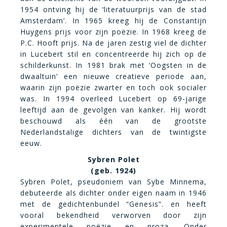
1954 ontving hij de ‘literatuurprijs van de stad
Amsterdam’. In 1965 kreeg hij de Constantijn
Huygens prijs voor zijn poëzie. In 1968 kreeg de
P.C. Hooft prijs. Na de jaren zestig viel de dichter
in Lucebert stil en concentreerde hij zich op de
schilderkunst. In 1981 brak met ‘Oogsten in de
dwaaltuin’ een nieuwe creatieve periode aan,
waarin zijn poëzie zwarter en toch ook socialer
was. In 1994 overleed Lucebert op 69-jarige
leeftijd aan de gevolgen van kanker. Hij wordt
beschouwd als één van de grootste
Nederlandstalige dichters van de twintigste
eeuw.
Sybren Polet
(geb. 1924)
Sybren Polet, pseudoniem van Sybe Minnema,
debuteerde als dichter onder eigen naam in 1946
met de gedichtenbundel “Genesis”. en heeft
vooral bekendheid verworven door zijn
experimentele poëzie en proza. Onder