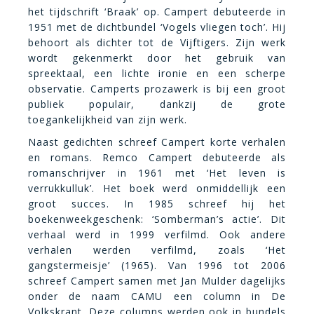
het tijdschrift ‘Braak’ op. Campert debuteerde in
1951 met de dichtbundel ‘Vogels vliegen toch’. Hij
behoort als dichter tot de Vijftigers. Zijn werk
wordt gekenmerkt door het gebruik van
spreektaal, een lichte ironie en een scherpe
observatie. Camperts prozawerk is bij een groot
publiek populair, dankzij de grote
toegankelijkheid van zijn werk.
Naast gedichten schreef Campert korte verhalen
en romans. Remco Campert debuteerde als
romanschrijver in 1961 met ‘Het leven is
verrukkulluk’. Het boek werd onmiddellijk een
groot succes. In 1985 schreef hij het
boekenweekgeschenk: ‘Somberman’s actie’. Dit
verhaal werd in 1999 verfilmd. Ook andere
verhalen werden verfilmd, zoals ‘Het
gangstermeisje’ (1965). Van 1996 tot 2006
schreef Campert samen met Jan Mulder dagelijks
onder de naam CAMU een column in De
Volkskrant. Deze columns werden ook in bundels