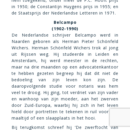
hem toegekend, onder meer de P.C. Hooft prijs
in 1950; de Constantijn Huygens prijs in 1955; en
de Staatsprijs der Nederlandse Letteren in 1971.
Belcampo
(1902-1990)
De Nederlandse schrijver Belcampo werd in
Naarden geboren als Herman Pieter Schönfeld
Wichers. Herman Schönfeld Wichers trok al jong
uit Rijssen weg. Hij studeerde in Leiden en
Amsterdam, hij werd meester in de rechten,
maar na drie maanden op een advocatenkantoor
te hebben gezeten begreep hij dat dit niet de
bedoeling van zijn leven kon zijn. De
daaropvolgende studie voor notaris was hem
veel te droog. Hij ging, tot verdriet van zijn vader
en wanhoop van zijn moeder, aan het zwerven
door Zuid-Europa, waarbij hij zich in het leven
hield door portretten te tekenen in ruil voor een
maaltijd of een slaapplaats in het hooi.
Bij terugkomst schreef hij ‘De zwerftocht van