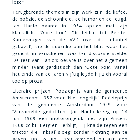
lezer.
Terugkerende thema’s in zijn werk zijn: de liefde,
de poëzie, de schoonheid, de humor en de jeugd.
Jan Hanlo baarde in 1954 opzien met zijn
klankdicht ‘Oote boe’. Dit leidde tot Eerste-
Kamervragen van de VVD over dit ‘infantiel
gebazel’, die de subsidie aan het blad waar het
gedicht in verschenen was ter discussie stelde.
De rest van Hanlo’s oeuvre is over het algemeen
minder avant-gardistisch dan ‘Oote boe’. Vanaf
het einde van de jaren vijftig legde hij zich vooral
toe op proza.
Literaire prijzen: Poëzieprijs van de gemeente
Amsterdam 1957 voor ‘Niet ongelijk’. Poëzieprijs
van de gemeente Amsterdam 1959 voor
‘Verzamelde gedichten’. Jan Hanlo kreeg op 14
juni 1969 een motorongeluk met zijn Vincent
1000 cc bij Berg en Terblijt, Hij knalde tegen een
tractor die linksaf sloeg zonder richting aan te
geven. Op 16 juni 1969 overleed hij aan een