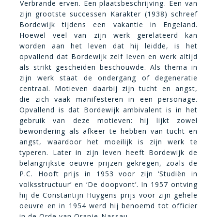
Verbrande erven. Een plaatsbeschrijving. Een van
zijn grootste successen Karakter (1938) schreef
Bordewijk tijdens een vakantie in Engeland.
Hoewel veel van zijn werk gerelateerd kan
worden aan het leven dat hij leidde, is het
opvallend dat Bordewijk zelf leven en werk altijd
als strikt gescheiden beschouwde. Als thema in
zijn werk staat de ondergang of degeneratie
centraal. Motieven daarbij zijn tucht en angst,
die zich vaak manifesteren in een personage.
Opvallend is dat Bordewijk ambivalent is in het
gebruik van deze motieven: hij lijkt zowel
bewondering als afkeer te hebben van tucht en
angst, waardoor het moeilijk is zijn werk te
typeren. Later in zijn leven heeft Bordewijk de
belangrijkste oeuvre prijzen gekregen, zoals de
P.C. Hooft prijs in 1953 voor zijn ‘Studiën in
volksstructuur’ en ‘De doopvont’. In 1957 ontving
hij de Constantijn Huygens prijs voor zijn gehele
oeuvre en in 1954 werd hij benoemd tot officier
in de Orde van Oranje-Nassau.