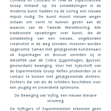
Corneille en Constant in 1948 de ‘Experimentele
Groep Holland’ op. De ontwikkelingen in de
moderne kunst hadden na de oorlog een nieuwe
impuls nodig. De kunst moest nieuwe wegen
inslaan om vorm te kunnen geven aan de
waanzin van de Tweede Wereldoorlog. Alle
traditionele opvattingen over kunst, die de
ontwikkeling van een nieuwe, ongebonden
creativiteit in de weg stonden, moesten worden
opgeruimd. Samen met gelijkgezinde kunstenaars
uit Kopenhagen en Brussel vormden zij in
datzelfde jaar de Cobra (
Co
penhagen,
Br
ussel,
A
msterdam) beweging. Voor het tijdschrift van
de Experimentele Groep Reflex probeerden ze in
contact te komen met gelijkgestemde dichters.
Dichters die net als de schilders beschikten over
een jeugdig en onverdeeld optimisme.
De Beweging van Vijftig, een nieuwe literaire
stroming
De Vijftigers of Experimentelen erkennen geen