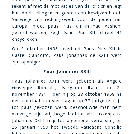
rekent af met de motivaties van de ‘critici’ en legt
hun doelstellingen en gebrek aan bewijzen bloot.
Vanwege zijn reddingswerk voor de joden van
Europa, moet paus Pius XII in Yad Vashem
geëerd worden, zegt Dalin. Pius XII schreef 41
encyclieken.
Op 9 oktober 1958 overleed Paus Pius
XII in
Castel Gandolfo. Paus Johannes de XXIII werd
zijn opvolger.
Paus Johannes XXIII
Paus Johannes XXIII werd geboren als Angelo
Giuseppe Roncalli, Bergamo Italië, op 25
november 1881. Toen hij op 28 oktober 1958 na
een conclaaf van vier dagen op 77-jarige leeftijd
tot paus gekozen werd, beschouwde men hem
vanwege zijn vrij hoge leeftijd als tussenpaus.
Johannes XXIII riep tot algemene verrassing op
25 januari 1959 het Tweede Vaticaans Concilie
bijeen, dat tot vele veranderingen in de