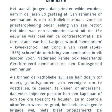
Seminarie
Het aantal jongens dat priester wilde worden,
nam in de jaren 50 gestaag af. Een
seminarie
of
seminarium is een katholiek internaat voor de
priesteropleiding onder leiding van een rector.
Het idee van een
seminarie
stamt uit de 16e
eeuw en was deel van de contrareformatie. De
term stamt van het Latijnse woord ‘seminarium’
= kweekschool. Het Concilie van Trent (1543-
1565) schreef de oprichting van seminaries in elk
bisdom voor. Nederland kende ook Nederlands
Gereformeerd seminaries en een Doopsgezind
seminarium.
Als binnen de katholieke zuil een half dozijn (of
meer), geloofsgenoten zich verenigde om te
voetballen, te dansen, te kienen of anderszins,
dan wees mijnheer pastoor hun een kapelaan of
non toe om toezicht te houden. En in controle
uitoefenen waren ze goed, het leek de vliegende
brigade wel, niets bleef onopgemerkt!
De