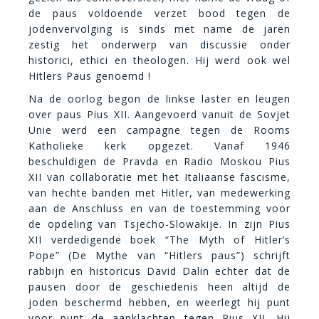
de paus voldoende verzet bood tegen de
jodenvervolging is sinds met name de jaren
zestig het onderwerp van discussie onder
historici, ethici en theologen. Hij werd ook wel
Hitlers Paus genoemd !
Na de oorlog begon de linkse laster en leugen
over paus Pius XII. Aangevoerd vanuit de Sovjet
Unie werd een campagne tegen de Rooms
Katholieke kerk opgezet. Vanaf 1946
beschuldigen de Pravda en Radio Moskou Pius
XII van collaboratie met het Italiaanse fascisme,
van hechte banden met Hitler, van medewerking
aan de Anschluss en van de toestemming voor
de opdeling van Tsjecho-Slowakije. In zijn Pius
XII verdedigende boek “The Myth of Hitler’s
Pope” (De Mythe van “Hitlers paus”) schrijft
rabbijn en historicus David Dalin echter dat de
pausen door de geschiedenis heen altijd de
joden beschermd hebben, en weerlegt hij punt
voor punt de aanklachten tegen Pius XII. Hij