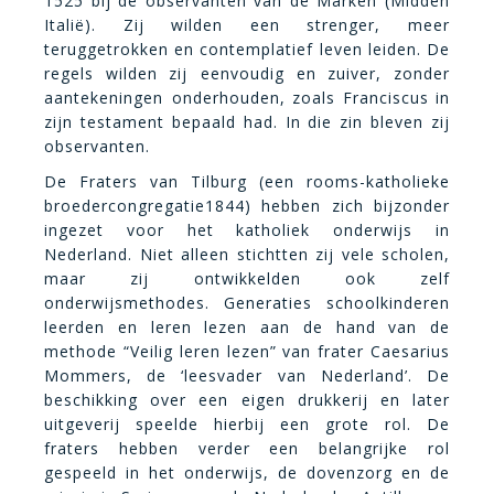
1525 bij de observanten van de Marken (Midden
Italië). Zij wilden een strenger, meer
teruggetrokken en contemplatief leven leiden. De
regels wilden zij eenvoudig en zuiver, zonder
aantekeningen onderhouden, zoals Franciscus in
zijn testament bepaald had. In die zin bleven zij
observanten.
De Fraters
van Tilburg (een rooms-katholieke
broedercongregatie1844) hebben zich bijzonder
ingezet voor het katholiek onderwijs in
Nederland. Niet alleen stichtten zij vele scholen,
maar zij ontwikkelden ook zelf
onderwijsmethodes. Generaties schoolkinderen
leerden en leren lezen aan de hand van de
methode “Veilig leren lezen” van frater Caesarius
Mommers, de ‘leesvader van Nederland’. De
beschikking over een eigen drukkerij en later
uitgeverij speelde hierbij een grote rol. De
fraters hebben verder een belangrijke rol
gespeeld in het onderwijs, de dovenzorg en de