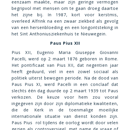
eenzaam maakte, maar zijn geringe vermogen
begripvol met mensen om te gaan droeg daartoe
het zijne bij. In 1987, kort voor kerstmis,
overleed Alfrink na een zwaar ziekbed als gevolg
van een hersenbloeding en een longontsteking in
het Sint Anthoniusziekenhuis te Nieuwegein.
Paus Pius
XII
Pius XII, Eugenio Maria Giuseppe Giovanni
Pacelli
,
werd op 2 maart 1876 geboren in Rome.
Het pontificaat van Pius XII, dat negentien jaar
heeft geduurd, viel in een zowel sociaal als
politiek uiterst bewogen periode. Na de dood van
Paus Pius XI, werd Pacelli in een conclaaf dat
slechts één dag duurde op 2 maart 1939 tot Paus
verkozen. De keuze voor hem zou vooral
ingegeven zijn door zijn diplomatieke kwaliteiten,
die de Kerk in de toenmalige moeilijke
internationale situatie van dienst konden zijn.
Paus Pius rol tijdens de oorlog wordt door velen
gezien als controversieel, met name de vraag of