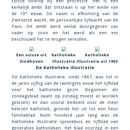
suisse voorop bij een processie. Het is een
kerkelijk ambt dat ontstaan is op het einde van
e
de 19
eeuw. De naam is afkomstig van de
Zwitserse wacht, de persoonlijke lijfwacht van de
Paus. Dit ambt werd veelal doorgegeven van
vader op zoon en het werd als een eer
beschouwd het te mogen vervullen.
Een suisse uit
Katholieke
Katholieke
Eindhoven
Illustratie
Illustratie uit 1955
De Katholieke Illustratie
De Katholieke Illustratie, sinds 1867, was tot in
de jaren vijftig van de twintigste eeuw het lijfblad
voor het katholieke gezin.
Begonnen als
zondagsblad (want op zondag moest er worden
gelezen) en dan vooral bedoeld voor de meer
belezen katholiek, groeide het uit tot een heus
familieblad
.
Ruim honderd jaar lang was de
Katholieke Illustratie spreekbuis en lijfblad van
generaties katholieken. Het blad voorzag in een