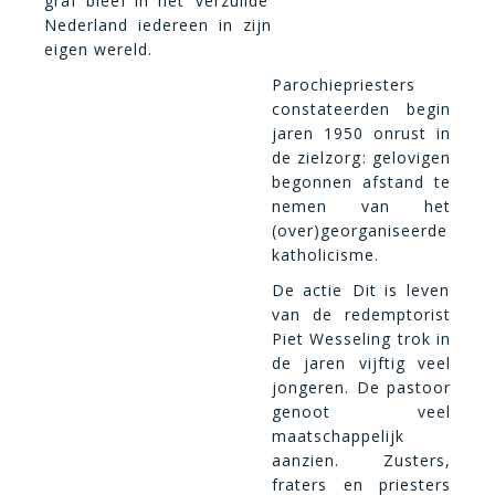
graf bleef in het ‘verzuilde’
Nederland iedereen in zijn
eigen wereld.
Parochiepriesters
constateerden begin
jaren 1950 onrust in
de zielzorg: gelovigen
begonnen afstand te
nemen van het
(over)georganiseerde
katholicisme.
De actie Dit is leven
van de redemptorist
Piet Wesseling trok in
de jaren vijftig veel
jongeren. De pastoor
genoot veel
maatschappelijk
aanzien. Zusters,
fraters en priesters