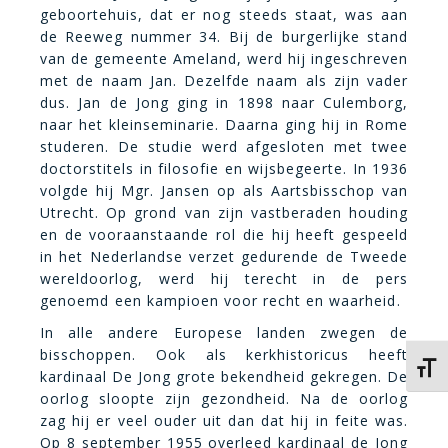
geboortehuis, dat er nog steeds staat, was aan
de Reeweg nummer 34. Bij de burgerlijke stand
van de gemeente Ameland, werd hij ingeschreven
met de naam Jan. Dezelfde naam als zijn vader
dus. Jan de Jong ging in 1898 naar Culemborg,
naar het kleinseminarie. Daarna ging hij in Rome
studeren. De studie werd afgesloten met twee
doctorstitels in filosofie en wijsbegeerte. In 1936
volgde hij Mgr. Jansen op als Aartsbisschop van
Utrecht. Op grond van zijn vastberaden houding
en de vooraanstaande rol die hij heeft gespeeld
in het Nederlandse verzet gedurende de Tweede
wereldoorlog, werd hij terecht in de pers
genoemd een kampioen voor recht en waarheid.
In alle andere Europese landen zwegen de
bisschoppen. Ook als kerkhistoricus heeft
Kies 
kardinaal De Jong grote bekendheid gekregen. De
oorlog sloopte zijn gezondheid. Na de oorlog
zag hij er veel ouder uit dan dat hij in feite was.
Op 8 september 1955 overleed kardinaal de Jong