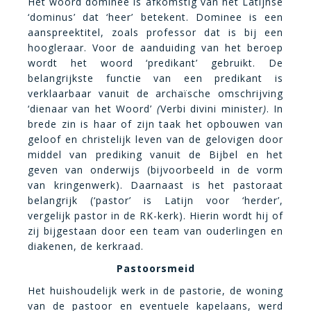
Het woord dominee is afkomstig van het Latijnse
‘dominus’ dat ‘heer’ betekent. Dominee is een
aanspreektitel, zoals professor dat is bij een
hoogleraar. Voor de aanduiding van het beroep
wordt het woord ‘predikant’ gebruikt. De
belangrijkste functie van een predikant is
verklaarbaar vanuit de archaïsche omschrijving
‘dienaar van het Woord’
(
Verbi divini minister
)
. In
brede zin is haar of zijn taak het opbouwen van
geloof en christelijk leven van de gelovigen door
middel van prediking vanuit de Bijbel en het
geven van onderwijs (bijvoorbeeld in de vorm
van kringenwerk). Daarnaast is het pastoraat
belangrijk (‘pastor’ is Latijn voor ‘herder’,
vergelijk pastor in de RK-kerk). Hierin wordt hij of
zij bijgestaan door een team van ouderlingen en
diakenen, de kerkraad.
Pastoorsmeid
Het huishoudelijk werk in de pastorie, de woning
van de pastoor en eventuele kapelaans, werd