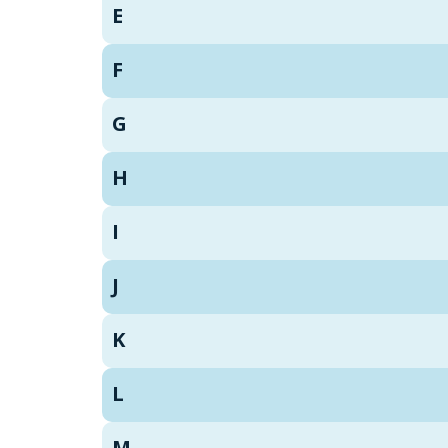
E
F
G
H
I
J
K
L
M