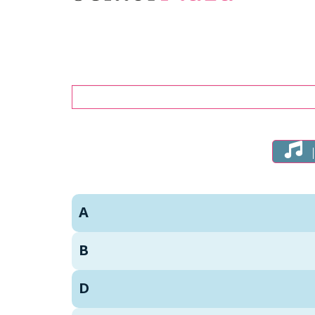
Zoeken
A
B
D