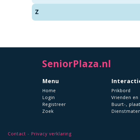
Z
SeniorPlaza.nl
Menu
Interacti
Home
Prikbord
Login
Vrienden en
Registreer
Buurt-, plaa
Zoek
Dienstmate
Contact
Privacy verklaring