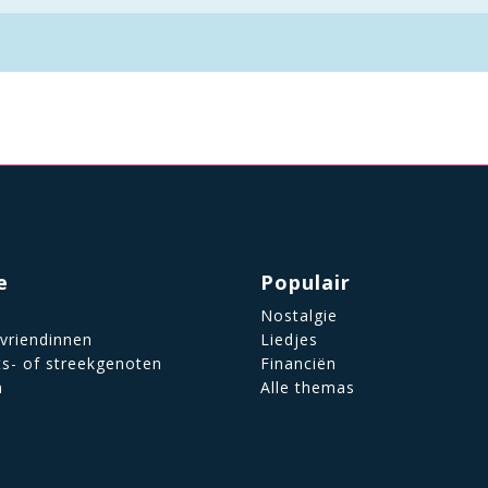
e
Populair
Nostalgie
 vriendinnen
Liedjes
ts- of streekgenoten
Financiën
n
Alle themas