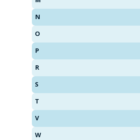
N
O
P
R
S
T
V
W