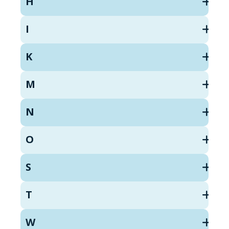
H
I
K
M
N
O
S
T
W