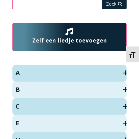
Zoeken
Zelf een liedje toevoegen
Kies 
A
B
C
E