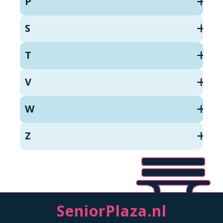
P
S
T
V
W
Z
SeniorPlaza.nl