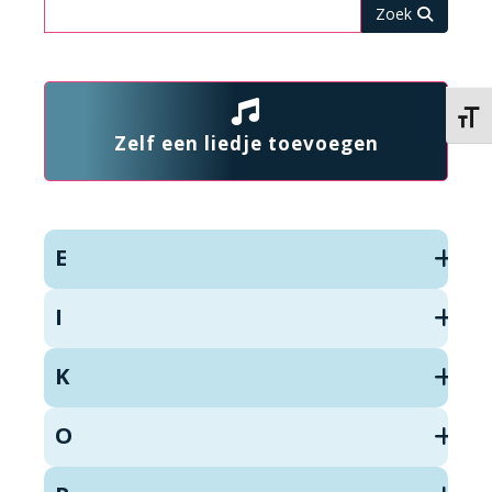
Zoeken
Kies 
Zelf een liedje toevoegen
E
I
K
O