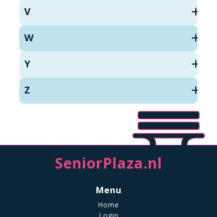
V
W
Y
Z
SeniorPlaza.nl
Menu
Home
Login