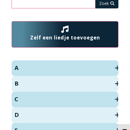
Zoeken
Zelf een liedje toevoegen
A
B
C
D