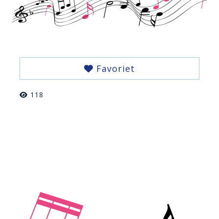
Favoriet
118