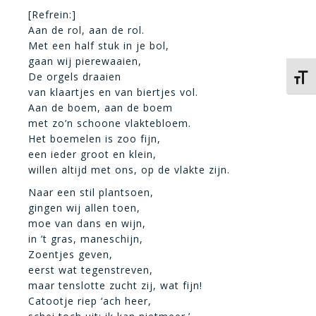
[Refrein:]
Aan de rol, aan de rol.
Met een half stuk in je bol,
gaan wij pierewaaien,
De orgels draaien
Kies 
van klaartjes en van biertjes vol.
Aan de boem, aan de boem
met zo’n schoone vlaktebloem.
Het boemelen is zoo fijn,
een ieder groot en klein,
willen altijd met ons, op de vlakte zijn.
Naar een stil plantsoen,
gingen wij allen toen,
moe van dans en wijn,
in ’t gras, maneschijn,
Zoentjes geven,
eerst wat tegenstreven,
maar tenslotte zucht zij, wat fijn!
Catootje riep ‘ach heer,