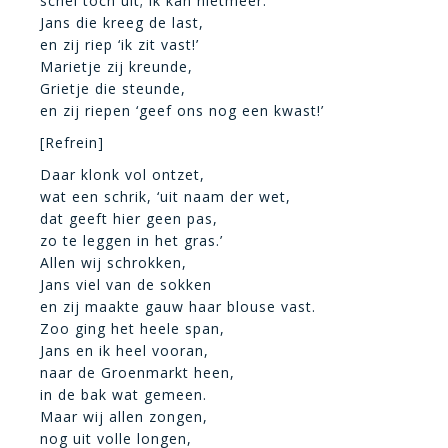
schei toch uit; ik kan nietmeer.’
Jans die kreeg de last,
en zij riep ‘ik zit vast!’
Marietje zij kreunde,
Grietje die steunde,
en zij riepen ‘geef ons nog een kwast!’
[Refrein]
Daar klonk vol ontzet,
wat een schrik, ‘uit naam der wet,
dat geeft hier geen pas,
zo te leggen in het gras.’
Allen wij schrokken,
Jans viel van de sokken
en zij maakte gauw haar blouse vast.
Zoo ging het heele span,
Jans en ik heel vooran,
naar de Groenmarkt heen,
in de bak wat gemeen.
Maar wij allen zongen,
nog uit volle longen,