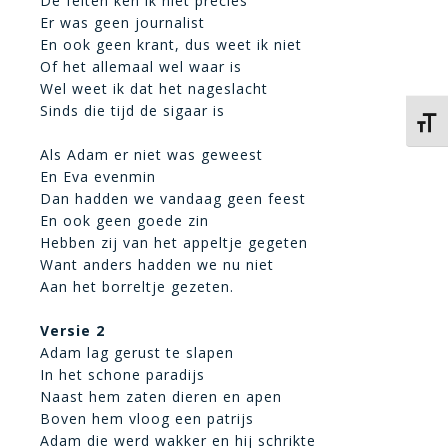
De feiten ken ik niet precies
Er was geen journalist
En ook geen krant, dus weet ik niet
Of het allemaal wel waar is
Wel weet ik dat het nageslacht
Sinds die tijd de sigaar is
Kies 
Als Adam er niet was geweest
En Eva evenmin
Dan hadden we vandaag geen feest
En ook geen goede zin
Hebben zij van het appeltje gegeten
Want anders hadden we nu niet
Aan het borreltje gezeten.
Versie 2
Adam lag gerust te slapen
In het schone paradijs
Naast hem zaten dieren en apen
Boven hem vloog een patrijs
Adam die werd wakker en hij schrikte