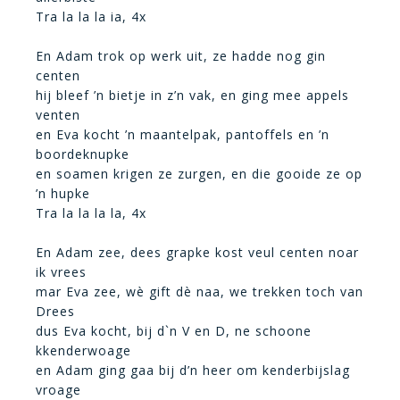
Tra la la la ia, 4x
En Adam trok op werk uit, ze hadde nog gin
centen
hij bleef ’n bietje in z’n vak, en ging mee appels
venten
en Eva kocht ’n maantelpak, pantoffels en ’n
boordeknupke
en soamen krigen ze zurgen, en die gooide ze op
’n hupke
Tra la la la la, 4x
En Adam zee, dees grapke kost veul centen noar
ik vrees
mar Eva zee, wè gift dè naa, we trekken toch van
Drees
dus Eva kocht, bij d`n V en D, ne schoone
kkenderwoage
en Adam ging gaa bij d’n heer om kenderbijslag
vroage