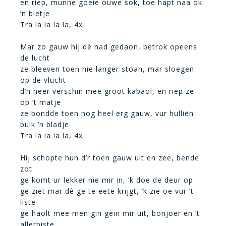
en riep, munne goeie ouwe sok, toe hapt naa ok
’n bietje
Tra la la la la, 4x
Mar zo gauw hij dè had gedaon, betrok opeens
de lucht
ze bleeven toen nie langer stoan, mar sloegen
op de vlucht
d’n heer verschin mee groot kabaol, en riep ze
op ’t matje
ze bondde toen nog heel erg gauw, vur hulliën
buik ’n bladje
Tra la ia ia la, 4x
Hij schopte hun d’r toen gauw uit en zee, bende
zot
ge komt ur lekker nie mir in, ‘k doe de deur op
ge ziet mar dè ge te eete krijgt, ‘k zie oe vur ’t
liste
ge haolt mee men gin gein mir uit, bonjoer en ’t
allerbiste