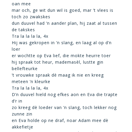
oan mee
mar och, ge wit dun wil is goed, mar ’t vlees is
toch zo zwakskes
dun duuvel had ’n aander plan, hij zaat al tussen
de takskes
Tra la la la la, 4x
Hij was gekropen in ’n slang, en laag al op d’n
loer
er wochtte op Eva lief, die mokte heurre toer
hij spraak tot heur, mademasèl, lustte gin
bellefteurke
’t vrouwke spraak dè maag ik nie en kreeg
meteen ’n kleurke
Tra la la la la, 4x
D’n duuvel hield nog efkes aon en Eva die trapte
d’r in
zo kreeg dè loeder van ’n slang, toch lekker nog
zunne zin
en Eva holde op ne draf, noar Adam mee dè
akkefietje