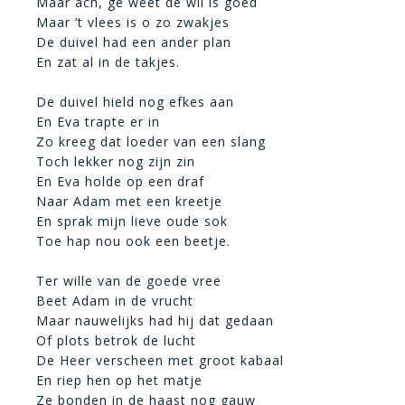
Maar ach, ge weet de wil is goed
Maar ’t vlees is o zo zwakjes
De duivel had een ander plan
En zat al in de takjes.
De duivel hield nog efkes aan
En Eva trapte er in
Zo kreeg dat loeder van een slang
Toch lekker nog zijn zin
En Eva holde op een draf
Naar Adam met een kreetje
En sprak mijn lieve oude sok
Toe hap nou ook een beetje.
Ter wille van de goede vree
Beet Adam in de vrucht
Maar nauwelijks had hij dat gedaan
Of plots betrok de lucht
De Heer verscheen met groot kabaal
En riep hen op het matje
Ze bonden in de haast nog gauw