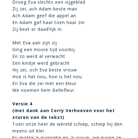
Droeg Eva slechts een vijgeblad
Zij zei, ach Adam beste man
Ach Adam geef die appel an
En Adam gaf haar toen haar zin
Zij beet er daad’lijk in.
Met Eva aan zijn zij
Ging een mooie tijd voorbij
En zo werd al verwacht
Een kindje werd gebracht
Hij zei, och Eva beste vrouw
Hoe is het nou, hoe is het nou
En Eva die zei met een kleur
We noemen hem Bellefleur.
Versie 4
(met dank aan Corry Verhoeven voor het
sturen van de tekst)
Toen onze heer de wèreld schiep, schiep hij den
meens uit klei
bij mokte ’n manneke en `n vrouw, wè waren ze