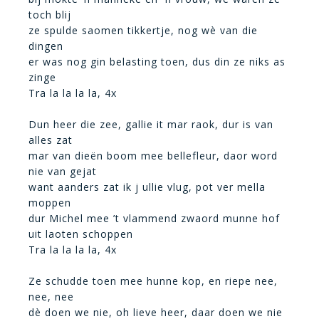
toch blij
ze spulde saomen tikkertje, nog wè van die
dingen
er was nog gin belasting toen, dus din ze niks as
zinge
Tra la la la la, 4x
Dun heer die zee, gallie it mar raok, dur is van
alles zat
mar van dieën boom mee bellefleur, daor word
nie van gejat
want aanders zat ik j ullie vlug, pot ver mella
moppen
dur Michel mee ’t vlammend zwaord munne hof
uit laoten schoppen
Tra la la la la, 4x
Ze schudde toen mee hunne kop, en riepe nee,
nee, nee
dè doen we nie, oh lieve heer, daar doen we nie