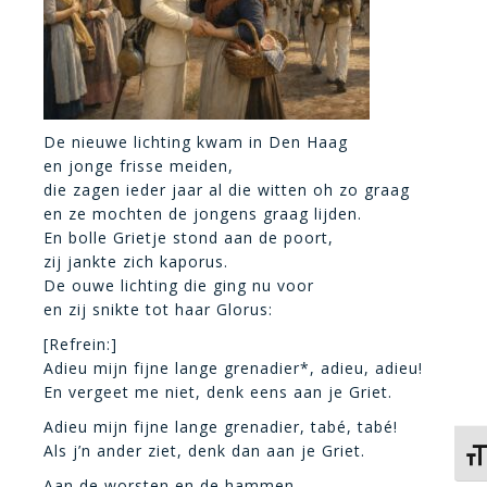
De nieuwe lichting kwam in Den Haag
en jonge frisse meiden,
die zagen ieder jaar al die witten oh zo graag
en ze mochten de jongens graag lijden.
En bolle Grietje stond aan de poort,
zij jankte zich kaporus.
De ouwe lichting die ging nu voor
en zij snikte tot haar Glorus:
[Refrein:]
Adieu mijn fijne lange grenadier*, adieu, adieu!
En vergeet me niet, denk eens aan je Griet.
Adieu mijn fijne lange grenadier, tabé, tabé!
Als j’n ander ziet, denk dan aan je Griet.
Kies
Aan de worsten en de hammen