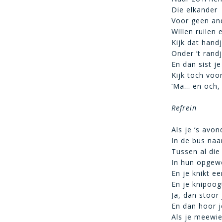
Die elkander
Voor geen an
Willen ruilen 
Kijk dat hand
Onder ’t rand
En dan sist je
Kijk toch voo
‘Ma… en och, 
Refrein
Als je ’s avo
In de bus naar
Tussen al di
In hun opgew
En je knikt ee
En je knipoo
Ja, dan stoor 
En dan hoor j
Als je meewie