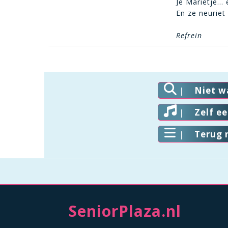
Je Marietje… e
En ze neuriet
Refrein
Niet w
Zelf e
Terug 
SeniorPlaza.nl