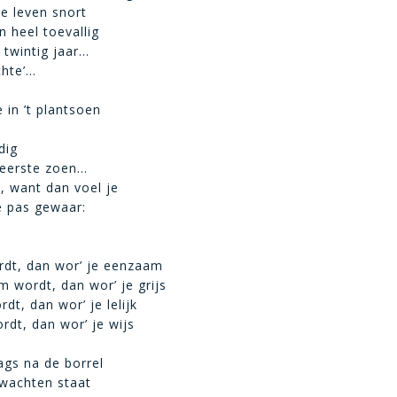
te leven snort
n heel toevallig
 twintig jaar…
chte’…
 in ’t plantsoen
dig
 eerste zoen…
, want dan voel je
e pas gewaar:
rdt, dan wor’ je eenzaam
m wordt, dan wor’ je grijs
rdt, dan wor’ je lelijk
wordt, dan wor’ je wijs
ags na de borrel
 wachten staat