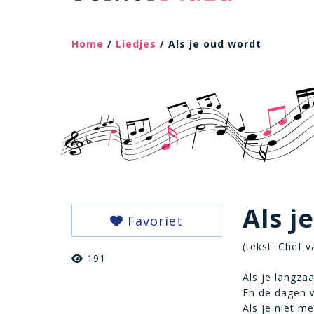
Home
/
Liedjes
/ Als je oud wordt
Als j
Favoriet
(tekst: Chef 
191
Als je langz
En de dagen 
Als je niet m