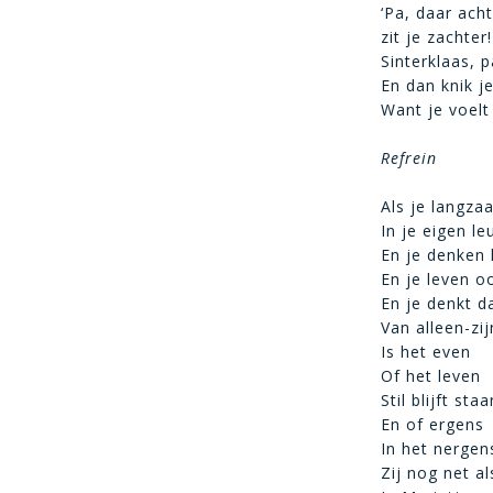
‘Pa, daar ach
zit je zachter!
Sinterklaas, 
En dan knik je
Want je voelt
Refrein
Als je langz
In je eigen le
En je denken 
En je leven o
En je denkt d
Van alleen-zi
Is het even
Of het leven
Stil blijft st
En of ergens
In het nergen
Zij nog net a