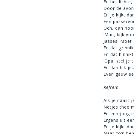
En het lichte,
Door de avon
En je kijkt da
Een passeren
Och, dan hoor
‘Man, kijk voo
Jasses! Moet j
En dat grinnik
En dat hinnik
‘Opa, stel je 
En dan hik je…
Even gauw ee
Refrein
Als je naast 
Netjes thee m
En een jong e
Ergens uit ee
En je kijkt da
Naar zo’n hem