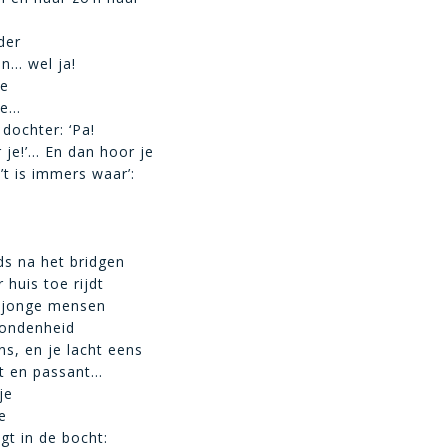
der
en… wel ja!
je
je…
 dochter: ‘Pa!
r je!’… En dan hoor je
’t is immers waar’:
nds na het bridgen
 huis toe rijdt
e jonge mensen
ondenheid
ns, en je lacht eens
gt en passant…
je
e
gt in de bocht: