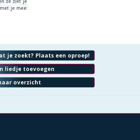
n ze ziet je
 met je mee:
at je zoekt? Plaats een oproep!
en liedje toevoegen
naar overzicht