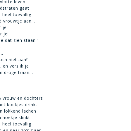
 vlotte leven
dstraten gaat
n heel toevallig
d vrouwtje aan…
 je:
r je!
e dat zien staan!’
t
t…
toch niet aan!’
 en verslik je
n droge traan…
je vrouw en dochters
et koekjes drinkt
n lokkend lachen
n hoekje klinkt
n heel toevallig
 en naar zo’n haar