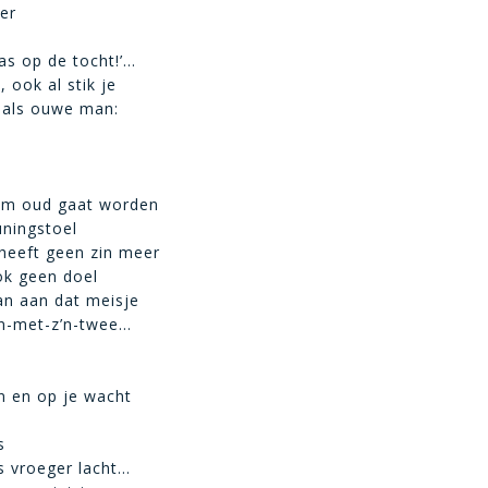
ter
pas op de tocht!’…
, ook al stik je
 als ouwe man:
aam oud gaat worden
uningstoel
heeft geen zin meer
ok geen doel
an aan dat meisje
jn-met-z’n-twee…
aan en op je wacht
s
ls vroeger lacht…