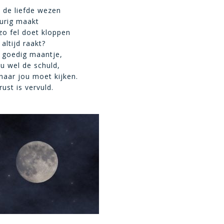
 de liefde wezen
urig maakt
 zo fel doet kloppen
 altijd raakt?
en goedig maantje,
nu wel de schuld,
 naar jou moet kijken.
rust is vervuld.