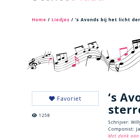
Home
/
Liedjes
/ ‘s Avonds bij het licht de
‘s Av
Favoriet
sterr
1258
Schrijver: Wil
Componist: J
Met dank aan 