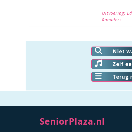
Uitvoering: E
Ramblers
Niet w
Zelf e
Terug 
SeniorPlaza.nl