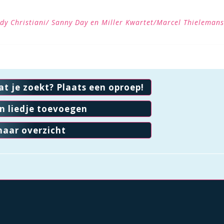
ddy Christiani/ Sanny Day en Miller Kwartet/Marcel Thielemans
at je zoekt? Plaats een oproep!
en liedje toevoegen
naar overzicht