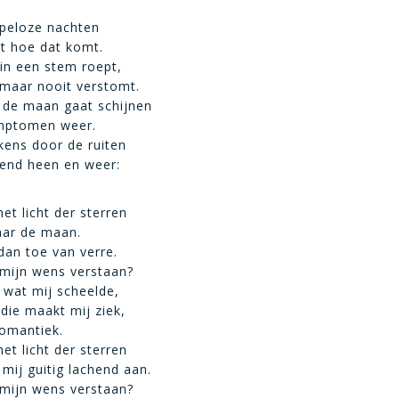
lapeloze nachten
et hoe dat komt.
nin een stem roept,
 maar nooit verstomt.
 de maan gaat schijnen
mptomen weer.
lkens door de ruiten
tend heen en weer:
het licht der sterren
naar de maan.
 dan toe van verre.
 mijn wens verstaan?
 wat mij scheelde,
ie maakt mij ziek,
romantiek.
het licht der sterren
 mij guitig lachend aan.
 mijn wens verstaan?