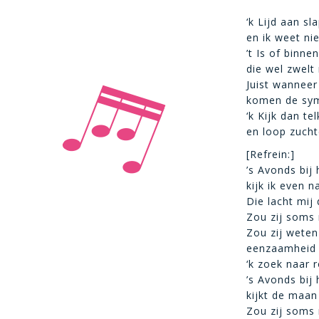
‘k Lijd aan s
en ik weet ni
’t Is of binne
die wel zwelt
Juist wanneer
komen de sy
‘k Kijk dan te
en loop zuch
[Refrein:]
’s Avonds bij 
kijk ik even 
Die lacht mij
Zou zij soms
Zou zij weten
eenzaamheid d
‘k zoek naar 
’s Avonds bij 
kijkt de maan
Zou zij soms