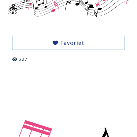
Favoriet
227