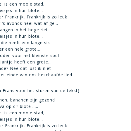
l is een mooie stad,
isjes in hun blote…
 Frankrijk, Frankrijk is zo leuk
 ’s avonds heel wat af ge…
ngen in het hoge riet
isjes in hun blote…
 die heeft een lange sik
er een hele grote…
boden voor het kleinste spul
Jantje heeft een grote…
de? Nee dat lust ik niet
 het einde van ons beschaafde lied.
 Frans voor het sturen van de tekst)
nen, bananen zijn gezond
a op d’r blote …..
l is een mooie stad,
isjes in hun blote…
 Frankrijk, Frankrijk is zo leuk