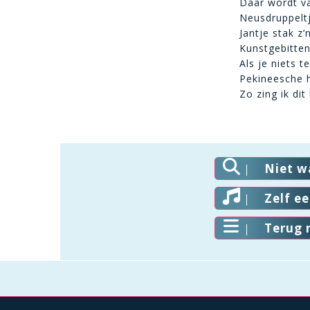
Daar wordt va
Neusdruppeltj
Jantje stak z’
Kunstgebitten
Als je niets 
Pekineesche h
Zo zing ik dit 
Niet w
Zelf e
Terug 