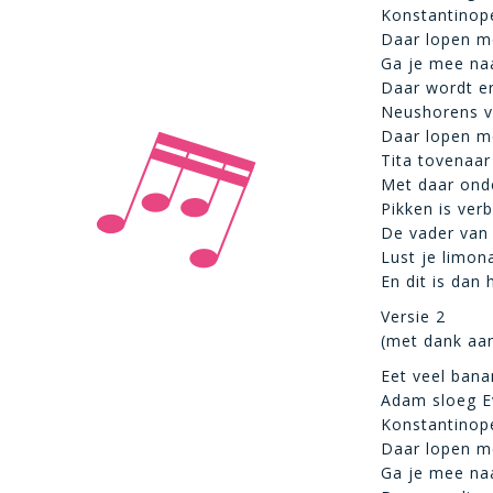
Konstantinope
Daar lopen me
Ga je mee naar
Daar wordt er
Neushorens va
Daar lopen me
Tita tovenaar
Met daar ond
Pikken is ver
De vader van 
Lust je limona
En dit is dan
Versie 2
(met dank aan
Eet veel bana
Adam sloeg Ev
Konstantinope
Daar lopen me
Ga je mee naar