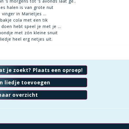
n ’s morgens tot ’s avonds laat ge..
es halen is van grote nut
n vinger in Marietjes …
bakje cola met een tik
te doen hebt speel je met je …
ondje met zón kleine snuit
liedje heel erg netjes uit.
at je zoekt? Plaats een oproep!
en liedje toevoegen
naar overzicht