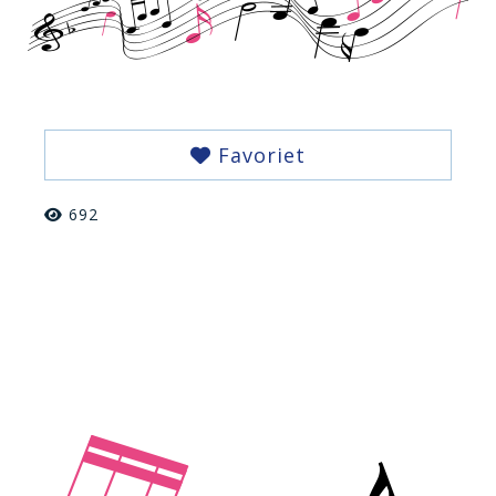
Favoriet
692