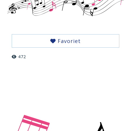
Favoriet
472