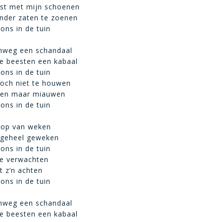
tst met mijn schoenen
kander zaten te zoenen
 ons in de tuin
nweg een schandaal
e beesten een kabaal
 ons in de tuin
toch niet te houwen
ten maar miauwen
 ons in de tuin
oop van weken
i geheel geweken
 ons in de tuin
te verwachten
t z’n achten
 ons in de tuin
nweg een schandaal
e beesten een kabaal