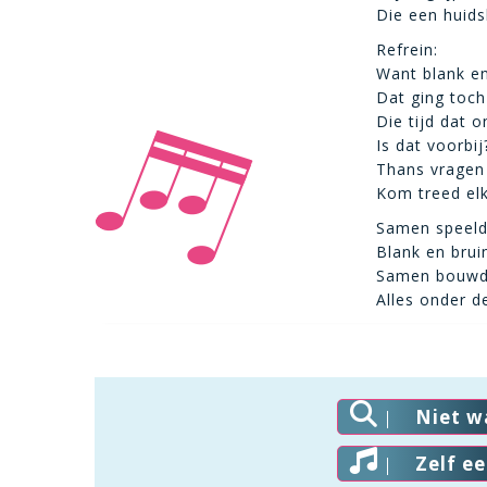
Die een huids
Refrein:
Want blank en
Dat ging toc
Die tijd dat 
Is dat voorbij
Thans vragen
Kom treed el
Samen speeld
Blank en brui
Samen bouwde
Alles onder d
Niet w
Zelf e