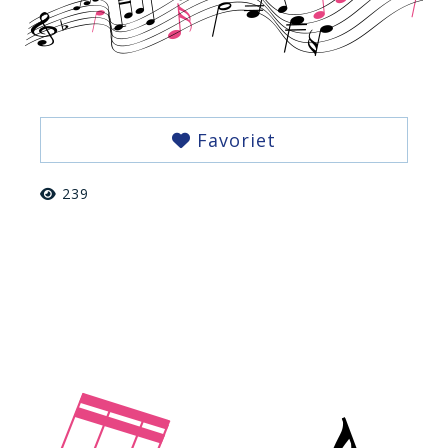
Favoriet
239