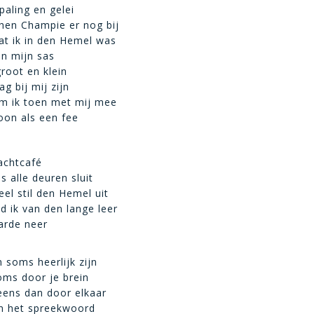
paling en gelei
schen Champie er nog bij
at ik in den Hemel was
in mijn sas
groot en klein
g bij mij zijn
 ik toen met mij mee
oon als een fee
achtcafé
s alle deuren sluit
eel stil den Hemel uit
ed ik van den lange leer
arde neer
soms heerlijk zijn
soms door je brein
eens dan door elkaar
n het spreekwoord