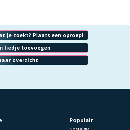
at je zoekt? Plaats een oproep!
en liedje toevoegen
naar overzicht
e
Populair
Nostalgie