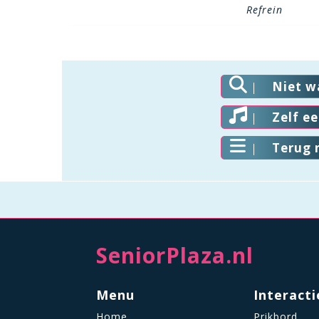
Refrein
Niet w
Zelf e
Terug 
SeniorPlaza.nl
Menu
Interacti
Home
Prikbord