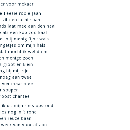
eer voor mekaar
e Feesie rooie Jaan
 zit een luchie aan
onds laat mee aan den haal
 als een kop zoo kaal
t mij menig fijne wals
angetjes om mijn hals
 dat mocht ik wel doen
sen menige zoen
s groot en klein
g bij mij zijn
enoeg aan twee
e vier maar mee
r souper
roost chantee
s ik uit mijn roes opstond
les nog in ’t rond
een reuze baan
 weer van voor af aan