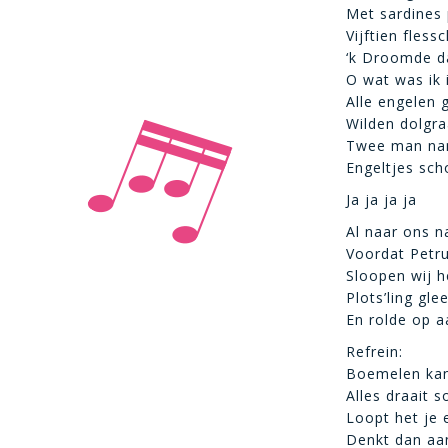
Met sardines 
Vijftien fles
‘k Droomde d
O wat was ik 
Alle engelen 
Wilden dolgraa
Twee man nam
Engeltjes sch
Ja ja ja ja
Al naar ons n
Voordat Petru
Sloopen wij h
Plots’ling gle
En rolde op a
Refrein:
Boemelen kan 
Alles draait 
Loopt het je 
Denkt dan aa