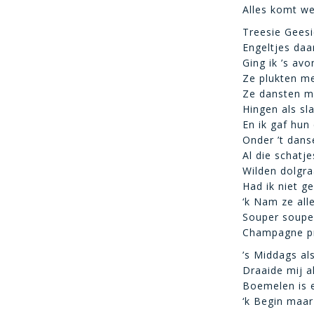
Alles komt w
Treesie Geesi
Engeltjes daar
Ging ik ’s av
Ze plukten me
Ze dansten me
Hingen als sl
En ik gaf hun
Onder ’t dan
Al die schatje
Wilden dolgraa
Had ik niet g
‘k Nam ze all
Souper soupe
Champagne p
’s Middags al
Draaide mij al
Boemelen is 
‘k Begin maar