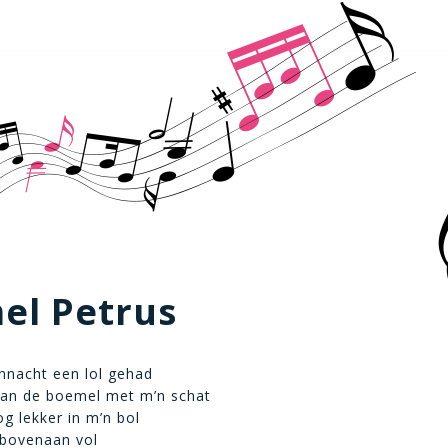
el Petrus
nnacht een lol gehad
aan de boemel met m’n schat
og lekker in m’n bol
t bovenaan vol