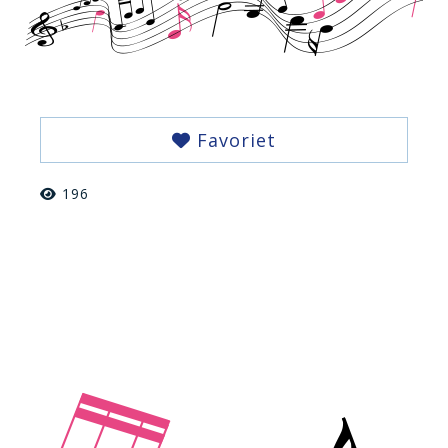
Favoriet
196