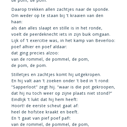
de pom, de pom.
Daarop trekken allen zachtjes naar de sponde.
Om weder op te staan bij ’t kraaien van den
haan:
als dan alles slaapt en stille is in het ronde,
voelt de peerdeknecht iets in zijn buik omgaan.
Lijk of ’t exercitie was, in het kamp van Beverloo:
poef alhier en poef aldaar:
dat ging precies alzoo:
van de rommel, de pommel, de pom,
de pom, de pom.
Stilletjes en zachtjes komt hij uitgekropen.
En hij valt aan ‘t zoeken onder ’t bed in ’t rond:
“Sapperloot” zegt hij. “waar is die pot gekroopen,
dat hij nu toch weer op zijne plaats niet stond?”
Eindlijk ’t lukt dat hij hem heeft:
Hoort! de eerste scheut gaat af:
heel de hofstee kraakt en beeft.
En ’t gaat van pief poef paf!:
van de rommel, de pommel, de pom,