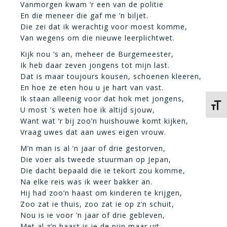
Vanmorgen kwam ‘r een van de politie
En die meneer die gaf me ’n biljet.
Die zei dat ik werachtig voor moest komme,
Van wegens om die nieuwe leerplichtwet.
Kijk nou ’s an, meheer de Burgemeester,
Ik heb daar zeven jongens tot mijn last.
Dat is maar toujours kousen, schoenen kleeren,
En hoe ze eten hou u je hart van vast.
Ik staan alleenig voor dat hok met jongens,
Kies 
U most ’s weten hoe ik altijd sjouw,
Want wat ‘r bij zoo’n huishouwe komt kijken,
Vraag uwes dat aan uwes eigen vrouw.
M’n man is al ’n jaar of drie gestorven,
Die voer als tweede stuurman op Jepan,
Die dacht bepaald die ie tekort zou komme,
Na elke reis was ik weer bakker an.
Hij had zoo’n haast om kinderen te krijgen,
Zoo zat ie thuis, zoo zat ie op z’n schuit,
Nou is ie voor ’n jaar of drie gebleven,
Met al z’n haast is ie de pijp maar uit.