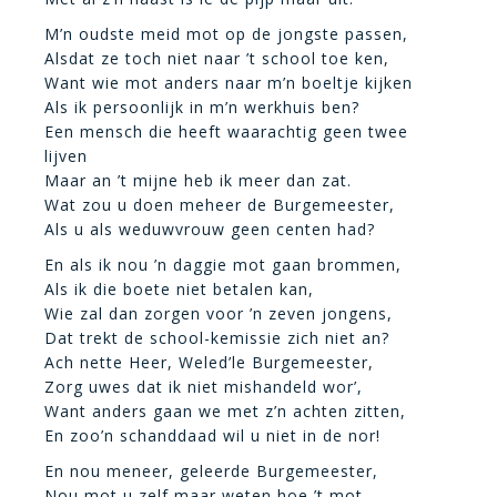
M’n oudste meid mot op de jongste passen,
Alsdat ze toch niet naar ’t school toe ken,
Want wie mot anders naar m’n boeltje kijken
Als ik persoonlijk in m’n werkhuis ben?
Een mensch die heeft waarachtig geen twee
lijven
Maar an ’t mijne heb ik meer dan zat.
Wat zou u doen meheer de Burgemeester,
Als u als weduwvrouw geen centen had?
En als ik nou ’n daggie mot gaan brommen,
Als ik die boete niet betalen kan,
Wie zal dan zorgen voor ’n zeven jongens,
Dat trekt de school-kemissie zich niet an?
Ach nette Heer, Weled’le Burgemeester,
Zorg uwes dat ik niet mishandeld wor’,
Want anders gaan we met z’n achten zitten,
En zoo’n schanddaad wil u niet in de nor!
En nou meneer, geleerde Burgemeester,
Nou mot u zelf maar weten hoe ’t mot,