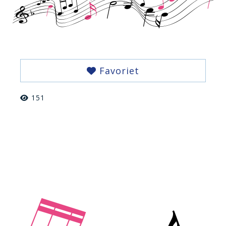
Favoriet
151